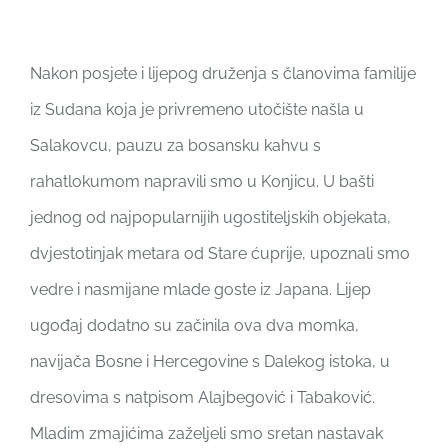
Nakon posjete i lijepog druženja s članovima familije
iz Sudana koja je privremeno utočište našla u
Salakovcu, pauzu za bosansku kahvu s
rahatlokumom napravili smo u Konjicu. U bašti
jednog od najpopularnijih ugostiteljskih objekata,
dvjestotinjak metara od Stare ćuprije, upoznali smo
vedre i nasmijane mlade goste iz Japana. Lijep
ugođaj dodatno su začinila ova dva momka,
navijača Bosne i Hercegovine s Dalekog istoka, u
dresovima s natpisom Alajbegović i Tabaković.
Mladim zmajićima zaželjeli smo sretan nastavak