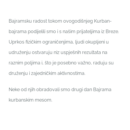
Bajramsku radost tokom ovogodišnjeg Kurban-
bajrama podijelili smo i s našim prijateljima iz Breze.
Uprkos fizičkim ograničenjima, ljudi okupljeni u
udruženju ostvaruju niz uspješnih rezultata na
raznim poljima i, što je posebno važno, raduju su
druženju i zajedničkim aktivnostima.
Neke od njih obradovali smo drugi dan Bajrama
kurbanskim mesom.