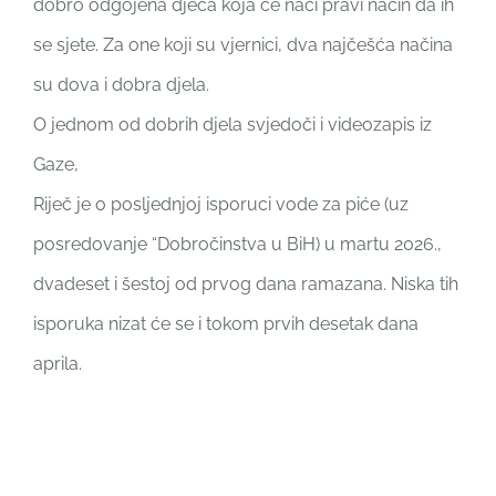
dobro odgojena djeca koja će naći pravi način da ih
se sjete. Za one koji su vjernici, dva najčešća načina
su dova i dobra djela.
O jednom od dobrih djela svjedoči i videozapis iz
Gaze,
Riječ je o posljednjoj isporuci vode za piće (uz
posredovanje “Dobročinstva u BiH) u martu 2026.,
dvadeset i šestoj od prvog dana ramazana. Niska tih
isporuka nizat će se i tokom prvih desetak dana
aprila.