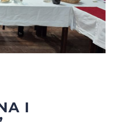
NA I
”