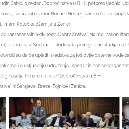
jrudin Šahić, direktor „Dobročinstva u BIH“, potpredsjednici U
 Uzunović, bivši ambasador Bosne i Hercegovine u Norveškoj i 
ut, imam Potočke džamije u Zenici.
edne od ramazanskih aktivnosti „Dobročinstva”. Naime, nakon ift
ra) blizanaca iz Sudana – studenata prve godine studija na U
potvrdili su da će uplatiti sredstva za još dvije cisterne vode z
rali smo i o uključenju udruženja „Kandilj“ iz Zenice (organi
kog naselja Pehare u akcije “Dobročinstva u BiH”.
instva“ iz Sarajeva, Breze, Fojnice i Zenice.