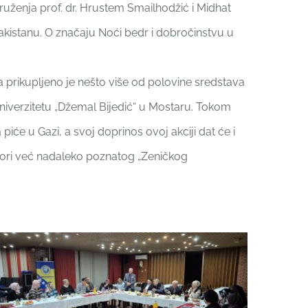
druženja prof. dr. Hrustem Smailhodžić i Midhat
Pakistanu. O značaju Noći bedr i dobročinstvu u
ara prikupljeno je nešto više od polovine sredstava
niverzitetu „Džemal Bijedić“ u Mostaru. Tokom
a piće u Gazi, a svoj doprinos ovoj akciji dat će i
zatori već nadaleko poznatog „Zeničkog