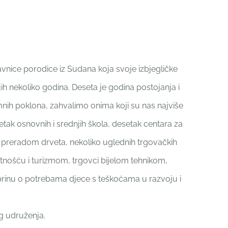
avnice porodice iz Sudana koja svoje izbjegličke
njih nekoliko godina. Deseta je godina postojanja i
omnih poklona, zahvalimo onima koji su nas najviše
tak osnovnih i srednjih škola, desetak centara za
avi preradom drveta, nekoliko uglednih trgovačkih
tnošću i turizmom, trgovci bijelom tehnikom,
 brinu o potrebama djece s teškoćama u razvoju i
eg udruženja.