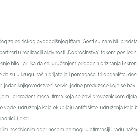
ćeg zajedničkog ovogodišnjeg iftara. Gosti su nam bili predst
 partneri u realizaciji aktivnosti „Dobročinstva“ tokom posljed
enje bilo i prilika da se, uručenjem prigodnih priznanja i skr
 su u krugu naših prijatelja i pomagača: tri obdaništa, dese
notar, jedan knjigovodstveni servis, jedno preduzeće koje se b
jom i preradom mesa, firma koja se bavi prevozničkom djela
 vode, udruženja koja okupljaju antifašiste, udruženja koja
adnici, ljekari…
u svojim nesebičnim doprinosom pomogli u afirmaciji i radu naš