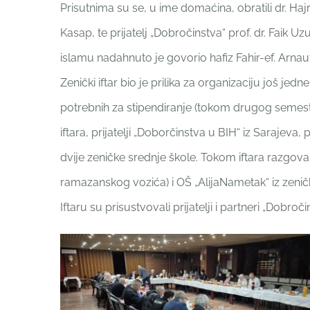
Prisutnima su se, u ime domaćina, obratili dr. Ha
Kasap, te prijatelj „Dobročinstva“ prof. dr. Faik
islamu nadahnuto je govorio hafiz Fahir-ef. Arna
Zenički iftar bio je prilika za organizaciju još j
potrebnih za stipendiranje (tokom drugog semest
iftara, prijatelji „Doborčinstva u BIH“ iz Sarajeva, 
dvije zeničke srednje škole. Tokom iftara razgova
ramazanskog vozića) i OŠ „AlijaNametak“ iz zenič
Iftaru su prisustvovali prijatelji i partneri „Dobroč