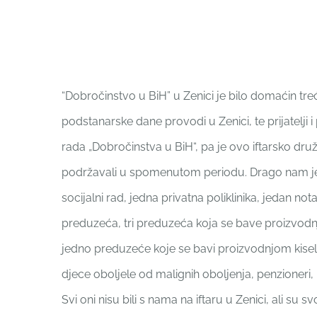
“Dobročinstvo u BiH” u Zenici je bilo domaćin tre
podstanarske dane provodi u Zenici, te prijatelji i
rada „Dobročinstva u BiH“, pa je ovo iftarsko druž
podržavali u spomenutom periodu. Drago nam je da
socijalni rad, jedna privatna poliklinika, jedan 
preduzeća, tri preduzeća koja se bave proizvodn
jedno preduzeće koje se bavi proizvodnjom kisele
djece oboljele od malignih oboljenja, penzioneri, r
Svi oni nisu bili s nama na iftaru u Zenici, ali s