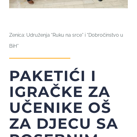
Zenica: Udruženja “Ruku na srce” i “Dobročinstvo u
BiH”
PAKETIĆI I
IGRAČKE ZA
UČENIKE OŠ
ZA DJECU SA