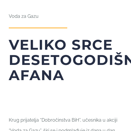
Voda za Gazu
VELIKO SRCE
DESETOGODIŠ
AFANA
Krug prijatelja “Dobročinstva BiH”, učesnika u akciji
“Voda za Gazu”, širi se i podmlađuje iz dana u dan.