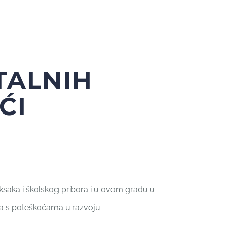
TALNIH
ĆI
ksaka i školskog pribora i u ovom gradu u
ca s poteškoćama u razvoju.