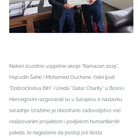
Nakon izuzetno uspješne akcije “Ramazan 2025”,
Hajrudin Šahić i Mohamed Ouchane, čelni ljudi
“Dobročinstva BiH” i Ureda “Qatar Charity” u Bosni i
Hercegovini razgovarali su u Sarajevu o nastavku
saradnje. Izraženo je obostrano zadovoljstvo već
realizovanim projektom i podjelom humanitarnih
paketa, te naglašeno da postoji još dosta