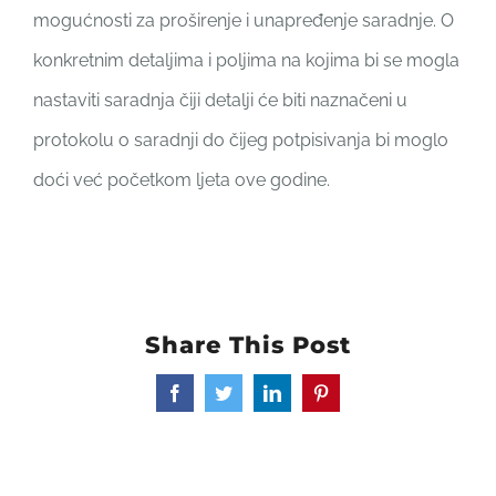
mogućnosti za proširenje i unapređenje saradnje. O
konkretnim detaljima i poljima na kojima bi se mogla
nastaviti saradnja čiji detalji će biti naznačeni u
protokolu o saradnji do čijeg potpisivanja bi moglo
doći već početkom ljeta ove godine.
Share This Post
Facebook
Twitter
LinkedIn
Pinterest