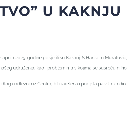
TVO” U KAKNJU
2. aprila 2025. godine posjetili su Kakanj. S Harisom Muratovi
našeg udruženja, kao i problemima s kojima se susreću njihovi
edlog nadležnih iz Centra, biti izvršena i podjela paketa za di