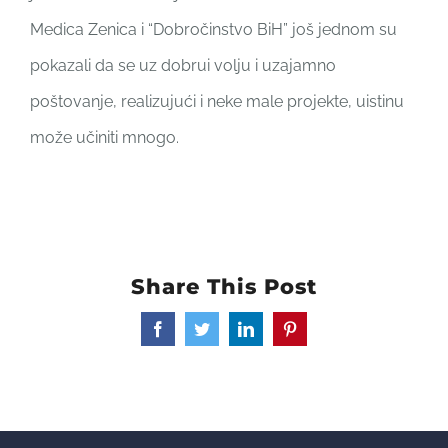
Medica Zenica i “Dobročinstvo BiH” još jednom su
pokazali da se uz dobrui volju i uzajamno
poštovanje, realizujući i neke male projekte, uistinu
može učiniti mnogo.
Share This Post
Facebook
Twitter
LinkedIn
Pinterest