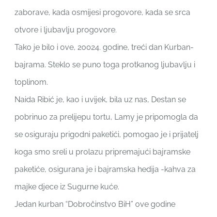
zaborave, kada osmijesi progovore, kada se srca
otvore i ljubavlju progovore.
Tako je bilo i ove, 20024. godine, treći dan Kurban-
bajrama. Steklo se puno toga protkanog ljubavlju i
toplinom.
Naida Ribić je, kao i uvijek, bila uz nas, Destan se
pobrinuo za prelijepu tortu, Lamy je pripomogla da
se osiguraju prigodni paketići, pomogao je i prijatelj
koga smo sreli u prolazu pripremajući bajramske
paketiće, osigurana je i bajramska hedija -kahva za
majke djece iz Sugurne kuće.
Jedan kurban “Dobročinstvo BiH” ove godine