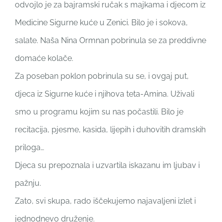
odvojlo je za bajramski ručak s majkama i djecom iz
Medicine Sigurne kuće u Zenici. Bilo je i sokova,
salate. Naša Nina Ormnan pobrinula se za preddivne
domaće kolače.
Za poseban poklon pobrinula su se, i ovgaj put,
djeca iz Sigurne kuće i njihova teta-Amina. Uživali
smo u programu kojim su nas počastili. Bilo je
recitacija, pjesme, kasida, lijepih i duhovitih dramskih
priloga…
Djeca su prepoznala i uzvartila iskazanu im ljubav i
pažnju.
Zato, svi skupa, rado iščekujemo najavaljeni izlet i
jednodnevo druženje.