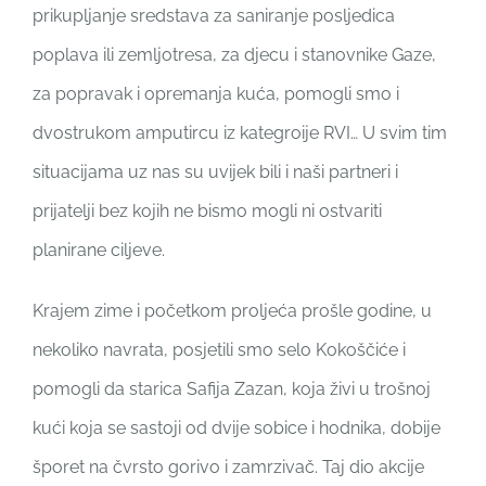
prikupljanje sredstava za saniranje posljedica
poplava ili zemljotresa, za djecu i stanovnike Gaze,
za popravak i opremanja kuća, pomogli smo i
dvostrukom amputircu iz kategroije RVI… U svim tim
situacijama uz nas su uvijek bili i naši partneri i
prijatelji bez kojih ne bismo mogli ni ostvariti
planirane ciljeve.
Krajem zime i početkom proljeća prošle godine, u
nekoliko navrata, posjetili smo selo Kokoščiće i
pomogli da starica Safija Zazan, koja živi u trošnoj
kući koja se sastoji od dvije sobice i hodnika, dobije
šporet na čvrsto gorivo i zamrzivač. Taj dio akcije