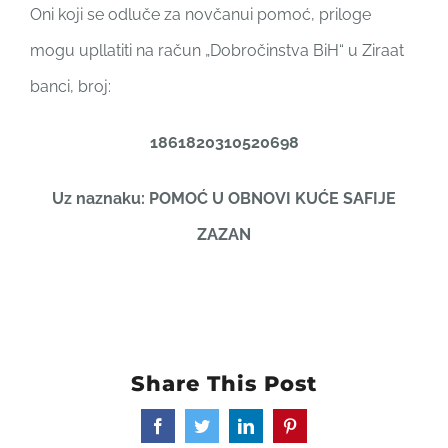
Oni koji se odluče za novčanui pomoć, priloge
mogu upllatiti na račun „Dobročinstva BiH“ u Ziraat
banci, broj:
1861820310520698
Uz naznaku: POMOĆ U OBNOVI KUĆE SAFIJE
ZAZAN
Share This Post
Facebook
Twitter
LinkedIn
Pinterest