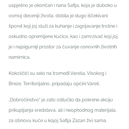
uspješno je okončan i nana Safija, koja je duboko u
osmoj deceniji života, dobila je dugo iščekivani
šporet koji joj služi za kuhanje i zagrijavanje trošne i
oskudno opremljene kućice, kao i zamrzivač koji joj
je i najsigurniji prostor za čuvanje osnovnih životnih
namirnica.
Kokoščići su selo na tromeđi Vareša, Visokog i
Breze. Territorijalno, pripadaju općini Vareš.
„Dobročinstvo“ je zato odlučilo da pokrene akciju
prikupljanja sredstava, ali i neophodnog materijala,
za obnovu kuće u kojoj Safija Zazan živi sama.