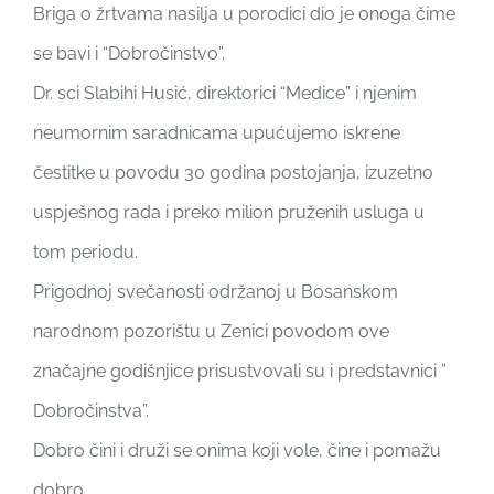
Briga o žrtvama nasilja u porodici dio je onoga čime
se bavi i “Dobročinstvo”.
Dr. sci Slabihi Husić, direktorici “Medice” i njenim
neumornim saradnicama upućujemo iskrene
čestitke u povodu 30 godina postojanja, izuzetno
uspješnog rada i preko milion pruženih usluga u
tom periodu.
Prigodnoj svečanosti održanoj u Bosanskom
narodnom pozorištu u Zenici povodom ove
značajne godišnjice prisustvovali su i predstavnici ”
Dobročinstva”.
Dobro čini i druži se onima koji vole, čine i pomažu
dobro.