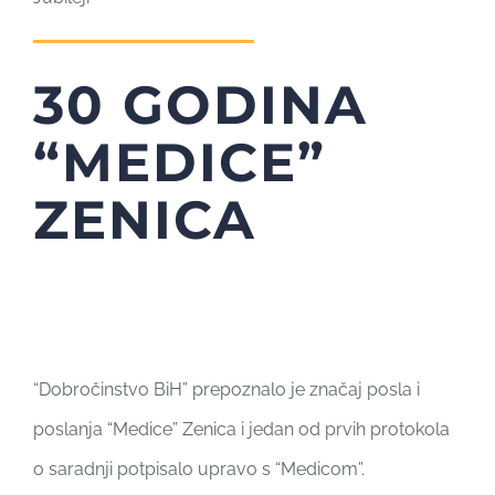
30 GODINA
“MEDICE”
ZENICA
“Dobročinstvo BiH” prepoznalo je značaj posla i
poslanja “Medice” Zenica i jedan od prvih protokola
o saradnji potpisalo upravo s “Medicom”.