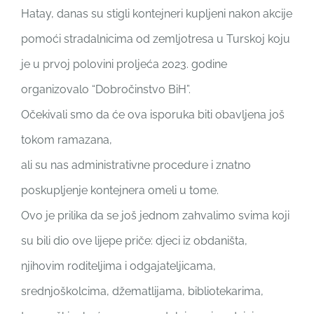
Hatay, danas su stigli kontejneri kupljeni nakon akcije
pomoći stradalnicima od zemljotresa u Turskoj koju
je u prvoj polovini proljeća 2023. godine
organizovalo “Dobročinstvo BiH”.
Očekivali smo da će ova isporuka biti obavljena još
tokom ramazana,
ali su nas administrativne procedure i znatno
poskupljenje kontejnera omeli u tome.
Ovo je prilika da se još jednom zahvalimo svima koji
su bili dio ove lijepe priče: djeci iz obdaništa,
njihovim roditeljima i odgajateljicama,
srednjoškolcima, džematlijama, bibliotekarima,