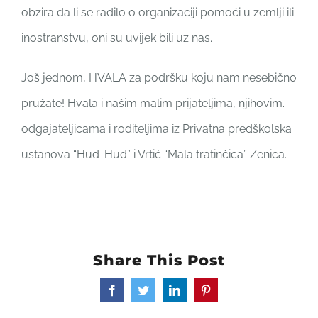
obzira da li se radilo o organizaciji pomoći u zemlji ili
inostranstvu, oni su uvijek bili uz nas.
Još jednom, HVALA za podršku koju nam nesebično
pružate! Hvala i našim malim prijateljima, njihovim.
odgajateljicama i roditeljima iz Privatna predškolska
ustanova “Hud-Hud” i Vrtić “Mala tratinčica” Zenica.
Share This Post
Facebook
Twitter
LinkedIn
Pinterest