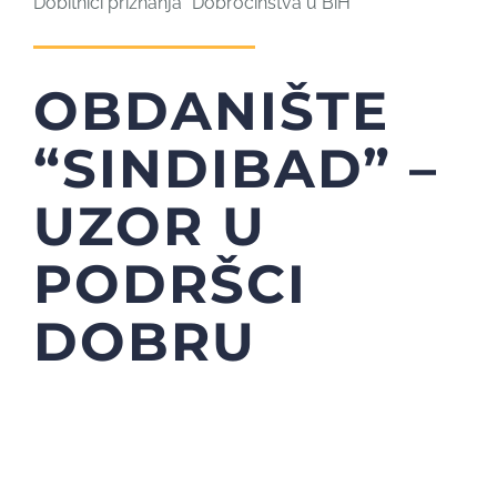
Dobitnici priznanja “Dobročinstva u BiH”
OBDANIŠTE
“SINDIBAD” –
UZOR U
PODRŠCI
DOBRU