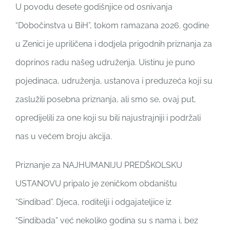
U povodu desete godišnjice od osnivanja
“Dobočinstva u BiH”, tokom ramazana 2026. godine
u Zenici je upriličena i dodjela prigodnih priznanja za
doprinos radu našeg udruženja. Uistinu je puno
pojedinaca, udruženja, ustanova i preduzeća koji su
zaslužili posebna priznanja, ali smo se, ovaj put,
opredijelili za one koji su bili najustrajniji i podržali
nas u većem broju akcija.
Priznanje za NAJHUMANIJU PREDŠKOLSKU
USTANOVU pripalo je zeničkom obdaništu
“Sindibad”. Djeca, roditelji i odgajateljice iz
“Sindibada” već nekoliko godina su s nama i, bez